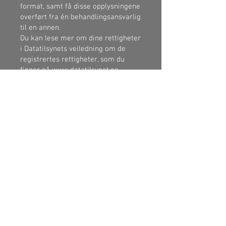
format, samt få disse opplysningene
overført fra én behandlingsansvarlig
til en annen.
Du kan lese mer om dine rettigheter
i Datatilsynets veiledning om de
registrertes rettigheter, som du
finner på
www.datatilsynet.no
.
**7. Klage til Datatilsynet**
Du bør alltid først kontakte oss
dersom du er misfornøyd med vår
behandling av dine
personopplysninger. Du har rett til å
klage til Datatilsynet dersom du er
misfornøyd med måten vi behandler
dine personopplysninger på. Du
finner Datatilsynets
kontaktopplysninger på
www.datatilsynet.no.
**8. Utøvelse av dine rettigheter**
Hvis du har spørsmål om vår
behandling av dine opplysninger,